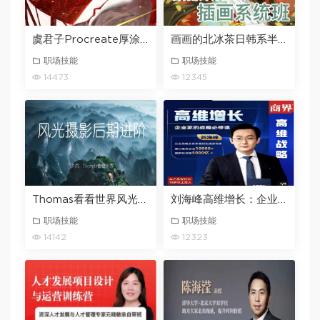
虞君子Procreate厚涂写实系统课第11期2024年1月结课
画画的北冰茶日韩系半厚涂插画系统班2023
职场技能
职场技能
14473
12345
Thomas看看世界风光摄影后期进阶系列课
刘海峰高维增长：企业家的战略必修课_新版 （20节）
职场技能
职场技能
14142
12323