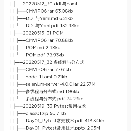
| ├──20220512_30 ddt与Yaml
| | ├──CMVIP06.rar 63.08kb
| | ├──DDT与Yaml.md 6.21kb
| | └──DDT与Yaml.pdf 132.98kb
| ├──20220515_31 POM
| | ├──CMVIP06.rar 70.88kb
| | ├──POM.md 2.48kb
| | └──POM.pdf 78.93kb
| ├──20220517_32 多线程与分布式
| | ├──CMVIP06.rar 77.61kb
| | ├──node_1.toml 0.21kb
| | ├──selenium-server-4.0.0.jar 22.57M
| | ├──多线程与分布式.md 1.96kb
| | └──多线程与分布式.pdf 74.23kb
| ├──20220519_33 Pytest常用技术
| | ├──class01.zip 50.71kb
| | ├──Day01_Pytest常规技术.pdf 418.34kb
| | ├──Day01_Pytest常用技术.pptx 2.95M