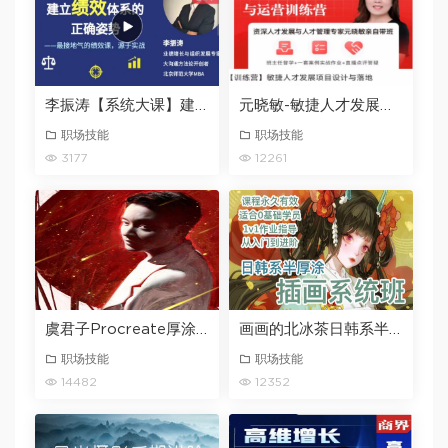
李振涛【系统大课】建立绩效体系的正确姿势（咨询顾问讲解如何搭建完整的绩效管理体系）
元晓敏-敏捷人才发展项目设计与落地训练营
职场技能
职场技能
3177
12261
虞君子Procreate厚涂写实系统课第11期2024年1月结课
画画的北冰茶日韩系半厚涂插画系统班2023
职场技能
职场技能
14482
12352