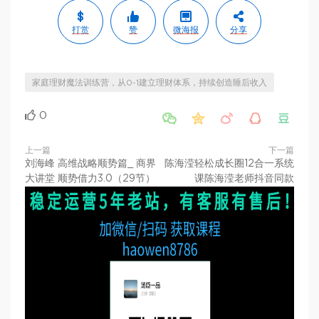
打赏
赞
微海报
分享
家庭理财魔法训练营，从0-1建立理财体系，持续创造睡后收入
0





上一篇
下一篇
刘海峰 高维战略顺势篇_ 商界
陈海滢轻松成长圈12合一系统
大讲堂 顺势借力3.0（29节）
课陈海滢老师抖音同款