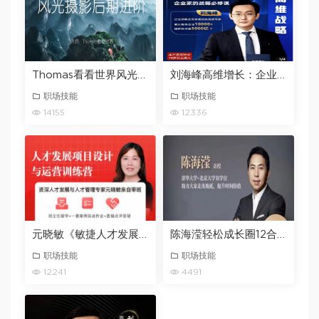
Thomas看看世界风光摄影后期进阶系列课
刘海峰高维增长：企业家的战略必修课_新版 （20节）
职场技能
职场技能
14155
12336
元晓敏《敏捷人才发展项目设计与落地训练营》
陈海滢轻松成长圈12合一系统课陈海滢老师抖音同款
职场技能
职场技能
12241
4491