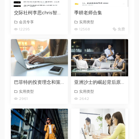
交际社柯李思chris智选伴侣：男人防止被归零
季耕老师合集
会员专享
实用类型
12295
12568
免费
巴菲特的投资理念和策略有哪些？
亚洲沙士的崛起背后原因？
实用类型
实用类型
2961
2642