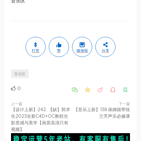
音乐区
打赏
赞
微海报
分享
音乐区
0





上一篇
下一篇
【设计上新】242. 【缺】郭术
【音乐上新】138.保姆级带练
生2023全新C4D+OC教程光
兰芳声乐必修课
影质感与美学【画质高清只有
视频】