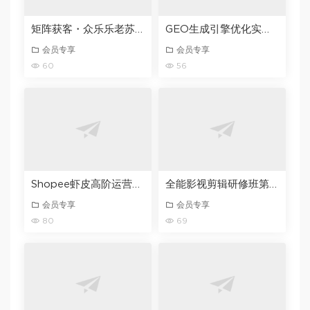
矩阵获客・众乐乐老苏・6月26-28号线下课，14小时录音+字幕+课件资料，完整保姆级矩阵实操手法与案例拆解，全程干货
GEO生成引擎优化实战课，从入门到精通，破解AI时代的流量与品牌密码
会员专享
会员专享
60
56
Shopee虾皮高阶运营精英特训营，高阶运营技巧+流量提升+转化率优化，助你业绩翻倍（更新26年7月）
全能影视剪辑研修班第1期｜PR/FCPX/达芬奇三软件全覆盖・剪辑思维・商业实战・调色包装全链路系统课
会员专享
会员专享
80
69