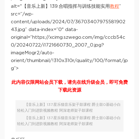
alt="【音乐上新】139.合唱指挥与训练技能实用
教程
”
src=”/wp-
content/uploads/2024/07/36703407975581902
43.jpg” data-index=”0″ data-
original=”https://xcimg.szwego.com/img/cccb54c
0/20240722/i1721660730_2007_0.jpg?
imageMogr2/auto-
orient/thumbnail/!310x310r/quality/100/format/jp
g”>
此内容仅限网站会员下载，请先在线升级会员，即可免费
下载此资源
【音乐上新】137.星乐猫音乐架子鼓课程 爵士鼓0基础小白
轻松入门到进阶视频教程 阿深老师架子鼓课程
【音乐上新】137.星乐猫音乐架子鼓课程 爵士鼓0基础小白
轻松入门到进阶视频教程 阿深老师架子鼓课程