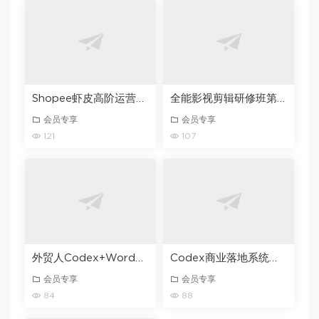
Shopee虾皮高阶运营精英特训营，高阶运营技巧+流量提升+转化率优化，助你业绩翻倍（更新26年7月）
全能影视剪辑研修班第1期｜PR/FCPX/达芬奇三软件全覆盖・剪辑思维・商业实战・调色包装全链路系统课
会员专享
会员专享
121
107
外贸人Codex+WordPress建站课，AI建站・外贸独立站・询盘承接，从0到1学会用Codex辅助建站
Codex商业落地系统实战课，零基础零门槛新手小白也能学会，打造自己的AI自动化工作流+产品系统
会员专享
会员专享
84
88