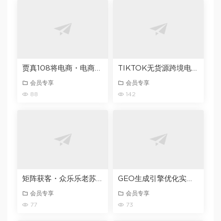
贾真108将电商・电商圈实战干货（2023-2026年），覆盖淘系、拼多多、抖音、小红书等多平台，助力电商人避开坑、提效率、稳盈利
TIKTOK无货源跨境电商防封指南10条视频带货流程让自己的店铺持续出单【文档】
会员专享
会员专享
88
142
矩阵获客・众乐乐老苏・6月26-28号线下课，14小时录音+字幕+课件资料，完整保姆级矩阵实操手法与案例拆解，全程干货
GEO生成引擎优化实战课，从入门到精通，破解AI时代的流量与品牌密码
会员专享
会员专享
77
73