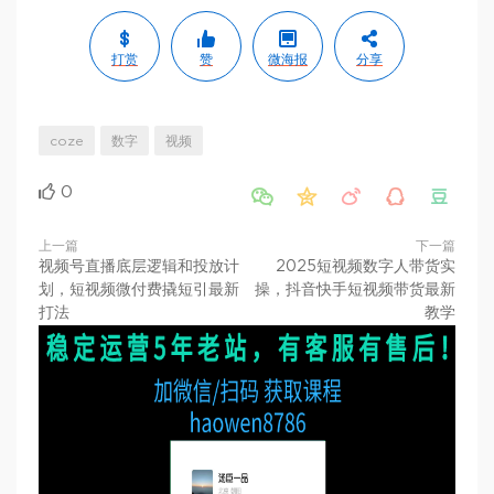
打赏
赞
微海报
分享
coze
数字
视频
0





上一篇
下一篇
视频号直播底层逻辑和投放计
2025短视频数字人带货实
划，短视频微付费撬短引最新
操，抖音快手短视频带货最新
打法
教学