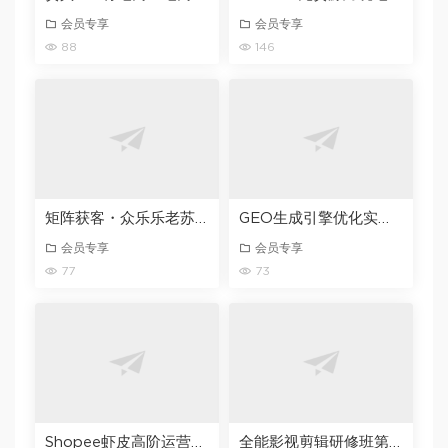
会员专享
会员专享
88
146
矩阵获客・众乐乐老苏・6月26-28号线下课，14小时录音+字幕+课件资料，完整保姆级矩阵实操手法与案例拆解，全程干货
GEO生成引擎优化实战课，从入门到精通，破解AI时代的流量与品牌密码
会员专享
会员专享
77
73
Shopee虾皮高阶运营精英特训营，高阶运营技巧+流量提升+转化率优化，助你业绩翻倍（更新26年7月）
全能影视剪辑研修班第1期｜PR/FCPX/达芬奇三软件全覆盖・剪辑思维・商业实战・调色包装全链路系统课