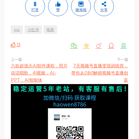
打赏
赞
微海报
分享
mp
小红书
电商





0
上一篇
下一篇
六款超强大AI软件课程，照片
7天视频号直播变现训练营，
说话唱歌，4I视频，AI-
带你从0到1解锁视频号直播创
PPT，AI智能体
富