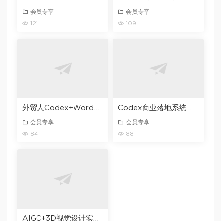
会员专享
会员专享
121
109
外贸人Codex+WordPress建站课，AI建站・外贸独立站・询盘承接，从0到1学会用Codex辅助建站
Codex商业落地系统实战课，零基础零门槛新手小白也能学会，打造自己的AI自动化工作流+产品系统
会员专享
会员专享
84
88
AIGC+3D视觉设计实战训练营