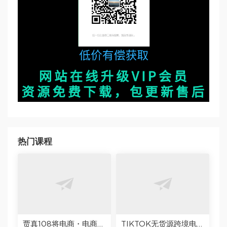
热门课程
贾真108将电商・电商圈实战干货（2023-2026年），覆盖淘系、拼多多、抖音、小红书等多平台，助力电商人避开坑、提效率、稳盈利
TIKTOK无货源跨境电商防封指南10条视频带货流程让自己的店铺持续出单【文档】