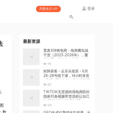
登录
升级永久VIP
最新资源
法
贾真108将电商・电商圈实战
干货（2023-2026年），覆
盖淘系、拼多多、抖音、小红
76
书等多平台，助力电商人避开
坑、提效率、稳盈利
矩阵获客・众乐乐老苏・6月
26-28号线下课，14小时录音
+字幕+课件资料，完整保姆级
65
矩阵实操手法与案例拆解，全
程干货
颈。
TIKTOK无货源跨境电商防封
指南10条视频带货流程让自己
的店铺持续出单【文档】
图
101
；数
GEO生成引擎优化实战课，从