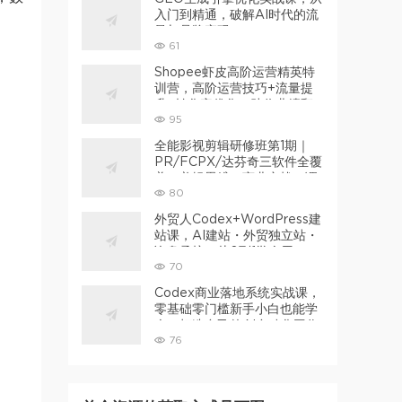
入门到精通，破解AI时代的流
量与品牌密码
61
Shopee虾皮高阶运营精英特
训营，高阶运营技巧+流量提
升+转化率优化，助你业绩翻
95
倍（更新26年7月）
全能影视剪辑研修班第1期｜
PR/FCPX/达芬奇三软件全覆
盖・剪辑思维・商业实战・调
80
色包装全链路系统课
外贸人Codex+WordPress建
站课，AI建站・外贸独立站・
询盘承接，从0到1学会用
70
Codex辅助建站
Codex商业落地系统实战课，
零基础零门槛新手小白也能学
会，打造自己的AI自动化工作
76
流+产品系统