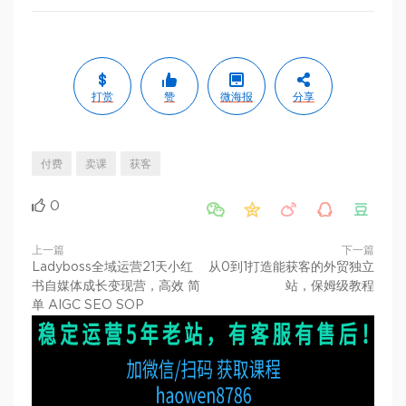
打赏
赞
微海报
分享
付费
卖课
获客
0





上一篇
下一篇
Ladyboss全域运营21天小红
从0到1打造能获客的外贸独立
书自媒体成长变现营，高效 简
站，保姆级教程
单 AIGC SEO SOP