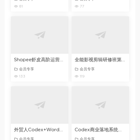
81
77
Shopee虾皮高阶运营精英特训营，高阶运营技巧+流量提升+转化率优化，助你业绩翻倍（更新26年7月）
全能影视剪辑研修班第1期｜PR/FCPX/达芬奇三软件全覆盖・剪辑思维・商业实战・调色包装全链路系统课
会员专享
会员专享
133
119
外贸人Codex+WordPress建站课，AI建站・外贸独立站・询盘承接，从0到1学会用Codex辅助建站
Codex商业落地系统实战课，零基础零门槛新手小白也能学会，打造自己的AI自动化工作流+产品系统
会员专享
会员专享