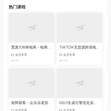
热门课程
贾真108将电商・电商圈实战干货（2023-2026年），覆盖淘系、拼多多、抖音、小红书等多平台，助力电商人避开坑、提效率、稳盈利
TIKTOK无货源跨境电商防封指南10条视频带货流程让自己的店铺持续出单【文档】
会员专享
会员专享
92
170
矩阵获客・众乐乐老苏・6月26-28号线下课，14小时录音+字幕+课件资料，完整保姆级矩阵实操手法与案例拆解，全程干货
GEO生成引擎优化实战课，从入门到精通，破解AI时代的流量与品牌密码
会员专享
会员专享