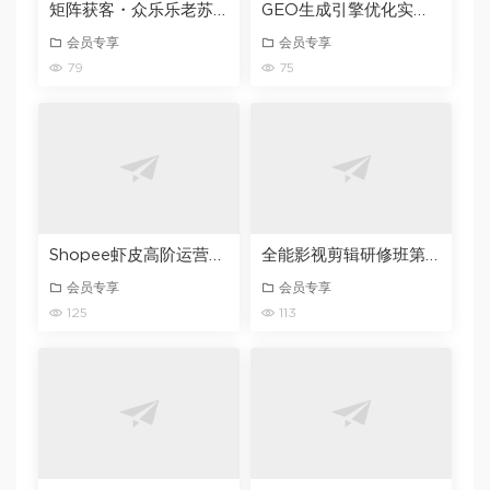
矩阵获客・众乐乐老苏・6月26-28号线下课，14小时录音+字幕+课件资料，完整保姆级矩阵实操手法与案例拆解，全程干货
GEO生成引擎优化实战课，从入门到精通，破解AI时代的流量与品牌密码
会员专享
会员专享
79
75
Shopee虾皮高阶运营精英特训营，高阶运营技巧+流量提升+转化率优化，助你业绩翻倍（更新26年7月）
全能影视剪辑研修班第1期｜PR/FCPX/达芬奇三软件全覆盖・剪辑思维・商业实战・调色包装全链路系统课
会员专享
会员专享
125
113