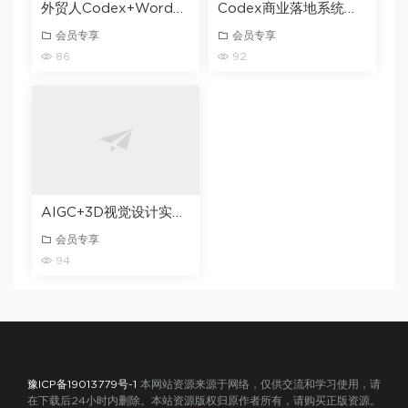
外贸人Codex+WordPress建站课，AI建站・外贸独立站・询盘承接，从0到1学会用Codex辅助建站
Codex商业落地系统实战课，零基础零门槛新手小白也能学会，打造自己的AI自动化工作流+产品系统
会员专享
会员专享
86
92
AIGC+3D视觉设计实战训练营
会员专享
94
豫ICP备19013779号-1
本网站资源来源于网络，仅供交流和学习使用，请
在下载后24小时内删除。本站资源版权归原作者所有，请购买正版资源。