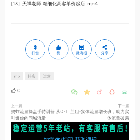
[13]–天祥老师-精细化高客单价起店 .mp4
打赏
赞
微海报
分享
mp
抖店
运营
0





上一篇
下一篇
蚂蚱流量操盘手特训营​ 从0~1
兰姐-实体流量增长班，助力实
引爆你的同城流量
体流量破局