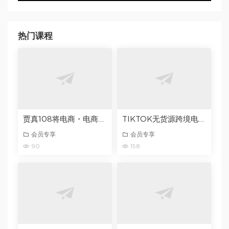
热门课程
贾真108将电商・电商圈实战干货（2023-2026年），覆盖淘系、拼多多、抖音、小红书等多平台，助力电商人避开坑、提效率、稳盈利
TIKTOK无货源跨境电商防封指南10条视频带货流程让自己的店铺持续出单【文档】
会员专享
会员专享
90
158