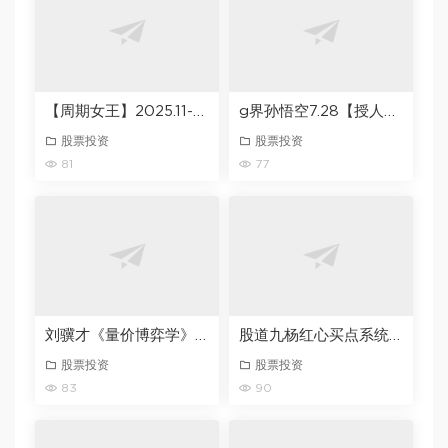
【周期女王】2025.11-2026.6
g界孙悟空7.28【授人以渔系列】什么是K型分化以及应对策略 1文档
股票投资
股票投资
81
77
刘骥才《量价博弈学》六脉神剑，锁定利润轻松逃顶
股道九杨红心买点系统课买点的底层根基
股票投资
股票投资
83
90