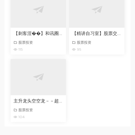
【刺客涅��】和讯圈子涅��之路2026
【精讲自习室】股票交易课程飞扬第一期2026.3-6月
股票投资
股票投资
115
95
主升龙头空空龙－－超预期防爆头全体系干货拆解 文章2篇20604-202605
股票投资
104