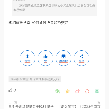
苏冰期货正收益交易系统训练营小资金短线机会资金管理赢
家思维课
李滔价投学堂-如何通过股票趋势交易
打赏
赞
微海报
分享
李滔价投学堂-如何通过股票趋势交易
0





上一篇
下一篇
量学云讲堂智量客王晓利 量学
【老久策市】《2023年南京