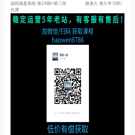
波段操盘系统 第24期+第二段
路老久 老久学习班》
位课