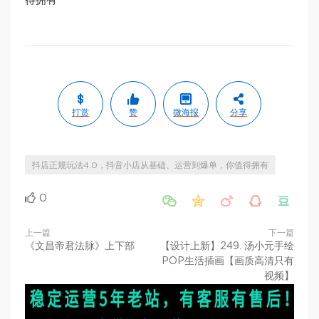
得拥有
打赏
赞
微海报
分享
抖店正规玩法4.0，抖音小店从基础、运营到爆单，你值得拥有
0





上一篇
下一篇
《文昌帝君法脉》上下部
【设计上新】249. 汤小元手绘
POP生活插画【画质高清只有
视频】