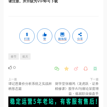
请注册。并升级为VIP即可下载
打赏
赞
微海报
分享
春节
航天
0





上一篇
下一篇
谭记恩量价分析系统之实战杯
财学堂张穗鸿《龙虎跃・证券
柄形态篇
精修课》股学AI与缠论深度增
益・炼就职业操盘手