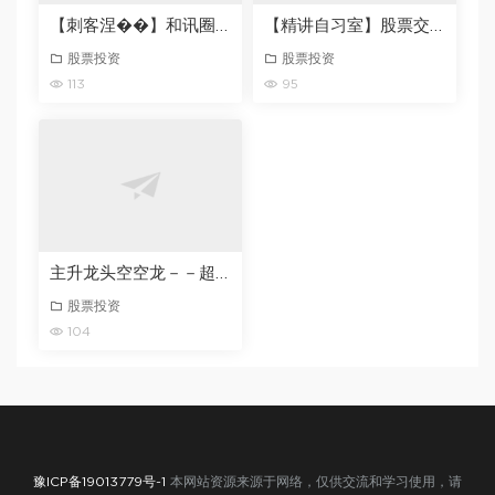
【刺客涅��】和讯圈子涅��之路2026
【精讲自习室】股票交易课程飞扬第一期2026.3-6月
股票投资
股票投资
113
95
主升龙头空空龙－－超预期防爆头全体系干货拆解 文章2篇20604-202605
股票投资
104
豫ICP备19013779号-1
本网站资源来源于网络，仅供交流和学习使用，请