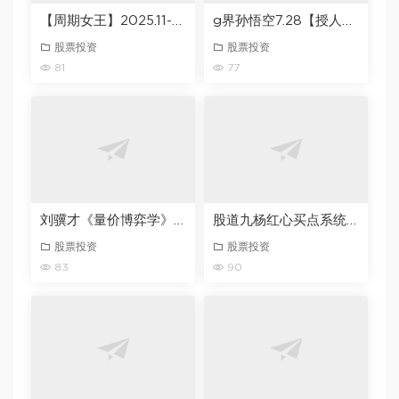
【周期女王】2025.11-2026.6
g界孙悟空7.28【授人以渔系列】什么是K型分化以及应对策略 1文档
股票投资
股票投资
81
77
刘骥才《量价博弈学》六脉神剑，锁定利润轻松逃顶
股道九杨红心买点系统课买点的底层根基
股票投资
股票投资
83
90